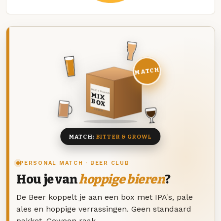
MATCH
DEZE MAAND
MIX
BOX
8 BIEREN
MATCH:
BITTER & GROWL
PERSONAL MATCH · BEER CLUB
Hou je van
hoppige bieren
?
De Beer koppelt je aan een box met IPA's, pale
ales en hoppige verrassingen. Geen standaard
pakket. Gewoon raak.