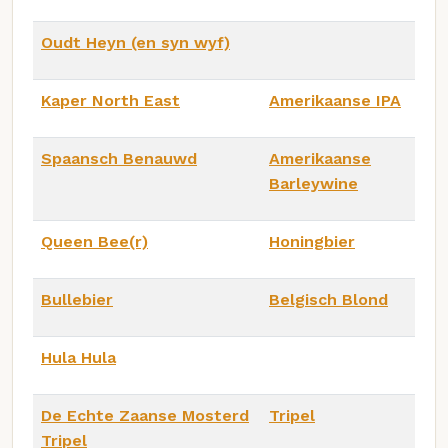
Oudt Heyn (en syn wyf)
Kaper North East
Amerikaanse IPA
Spaansch Benauwd
Amerikaanse
Barleywine
Queen Bee(r)
Honingbier
Bullebier
Belgisch Blond
Hula Hula
De Echte Zaanse Mosterd
Tripel
Tripel