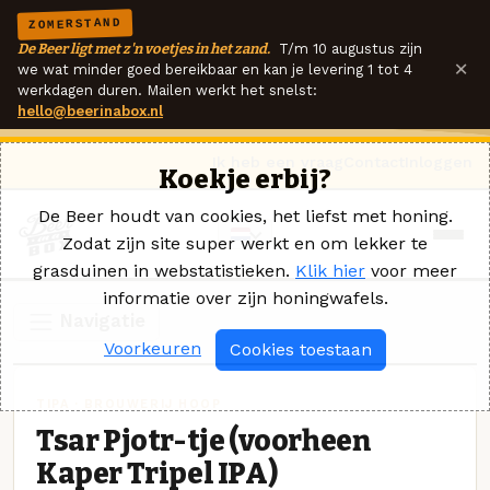
ZOMERSTAND
De Beer ligt met z'n voetjes in het zand.
T/m 10 augustus zijn
×
we wat minder goed bereikbaar en kan je levering 1 tot 4
werkdagen duren. Mailen werkt het snelst:
hello@beerinabox.nl
Ik heb een vraag
Contact
Inloggen
Koekje erbij?
De Beer houdt van cookies, het liefst met honing.
Zodat zijn site super werkt en om lekker te
grasduinen in webstatistieken.
Klik hier
voor meer
informatie over zijn honingwafels.
Navigatie
Voorkeuren
Cookies toestaan
TIPA · BROUWERIJ HOOP
Tsar Pjotr-tje (voorheen
Kaper Tripel IPA)