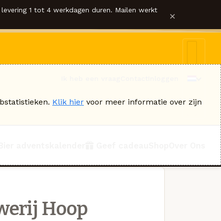
levering 1 tot 4 werkdagen duren. Mailen werkt
×
Ik heb een vraag
Contact
Inloggen
bstatistieken.
Klik hier
voor meer informatie over zijn
Bier adventskalender
Geef cadeau
Shop
Over Ons
werij Hoop