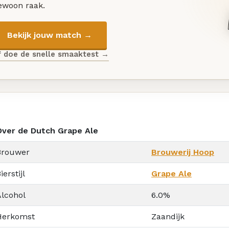
ewoon raak.
Bekijk jouw match →
f doe de snelle smaaktest →
Over de Dutch Grape Ale
Brouwer
Brouwerij Hoop
ierstijl
Grape Ale
Alcohol
6.0%
Herkomst
Zaandijk