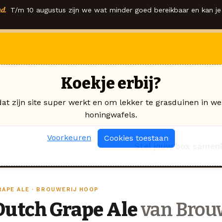
d.
T/m 10 augustus zijn we wat minder goed bereikbaar en kan je 
Koekje erbij?
dat zijn site super werkt en om lekker te grasduinen in we
honingwafels.
Voorkeuren
Cookies toestaan
Stel jouw box samen
RAPE ALE · BROUWERIJ HOOP
Dutch Grape Ale
van Brou