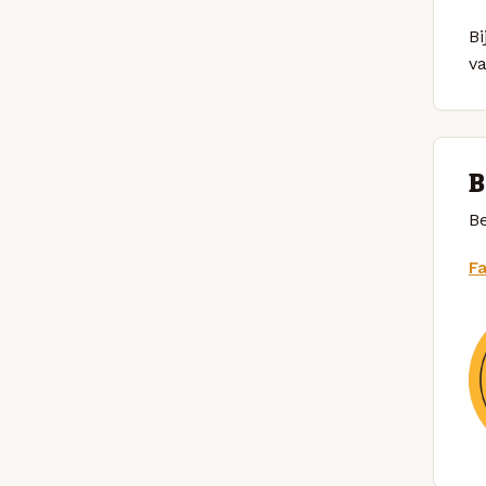
Bi
v
B
Be
F