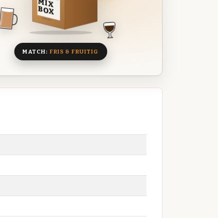
MIX
BOX
8 BIEREN
MATCH:
FRIS & FRUITIG