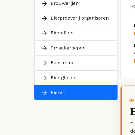
Brouwerijen
H
Bierproeverij organiseren
Bierstijlen
Smaakgroepen
Beer map
Bier glazen
Bieren
P
De
d