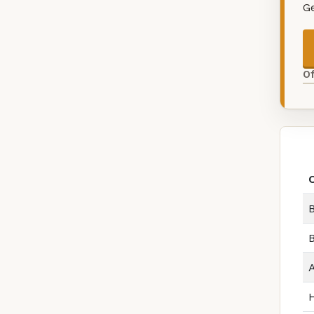
G
O
B