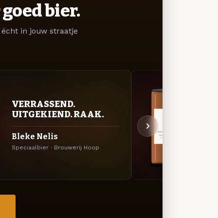
goed bier.
écht in jouw straatje
KRU
VERRASSEND.
SEI
UITGEKIEND. RAAK.
Awe
Bleke Nelis
Bock
Speciaalbier · Brouwerij Hoop
Bock ·
→