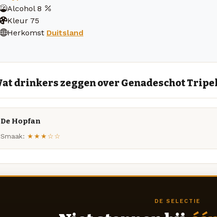
Alcohol
8
Kleur
75
Herkomst
Duitsland
at drinkers zeggen over Genadeschot Tripe
De Hopfan
Smaak:
★★★☆☆
DE SELECTIE