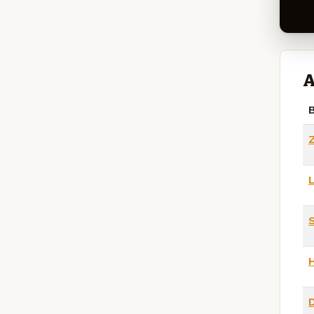
A
B
D