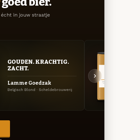
goed bier.
écht in jouw straatje
GOUDEN. KRACHTIG.
VER
ZACHT.
UIT
Lamme Goedzak
Stra
Belgisch Blond · Scheldebrouwerij
Specia
→