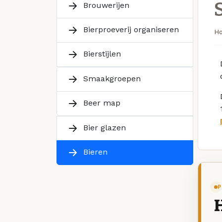
Brouwerijen
Bierproeverij organiseren
H
Bierstijlen
Smaakgroepen
Beer map
Bier glazen
Bieren
P