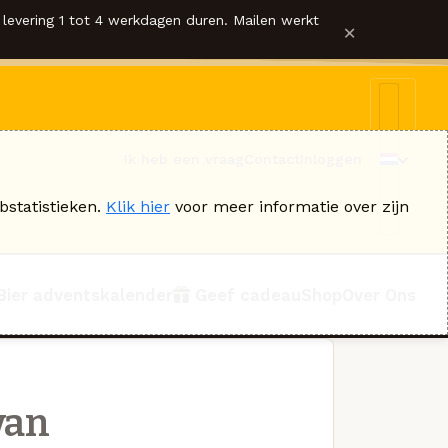
levering 1 tot 4 werkdagen duren. Mailen werkt
×
Ik heb een vraag
Contact
Inloggen
bstatistieken.
Klik hier
voor meer informatie over zijn
Bier adventskalender
Geef cadeau
Shop
Over Ons
van