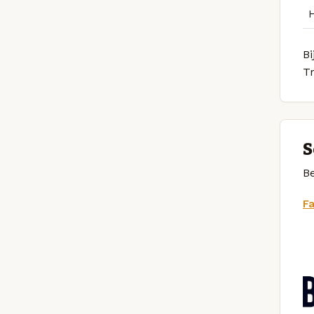
Bi
T
S
Be
F