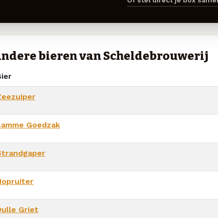
Of stel direct je box sam
ndere bieren van Scheldebrouwerij
ier
Zeezuiper
Lamme Goedzak
Strandgaper
Hopruiter
ulle Griet