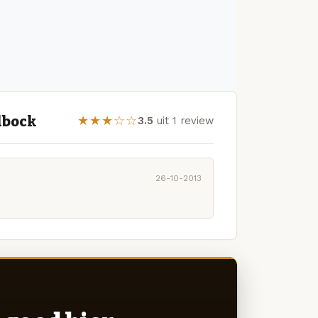
lbock
★★★☆☆
3.5
uit 1 review
26-10-2013