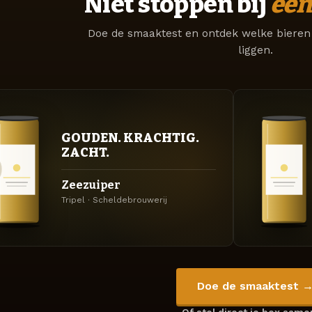
Niet stoppen bij
één
Doe de smaaktest en ontdek welke bieren 
liggen.
GOUDEN. KRACHTIG.
ZACHT.
Zeezuiper
Tripel · Scheldebrouwerij
Doe de smaaktest 