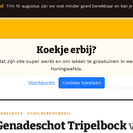
d.
T/m 10 augustus zijn we wat minder goed bereikbaar en kan je 
Koekje erbij?
dat zijn site super werkt en om lekker te grasduinen in we
honingwafels.
Voorkeuren
Cookies toestaan
Stel jouw box samen
UBBELBOCK · SCHELDEBROUWERIJ
Genadeschot Tripelbock