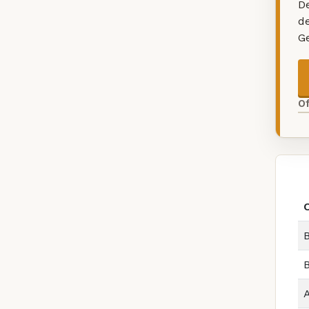
De
d
G
O
B