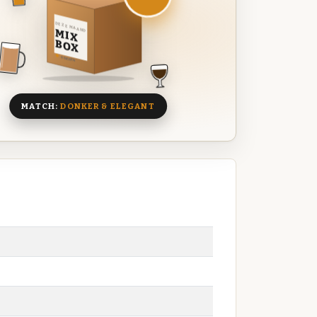
DEZE MAAND
MIX
BOX
8 BIEREN
MATCH:
DONKER & ELEGANT