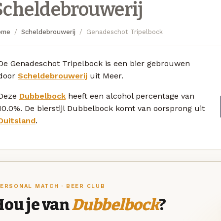
Scheldebrouwerij
ome
Scheldebrouwerij
Genadeschot Tripelbock
De Genadeschot Tripelbock is een bier gebrouwen
door
Scheldebrouwerij
uit Meer.
Deze
Dubbelbock
heeft een alcohol percentage van
10.0%. De bierstijl Dubbelbock komt van oorsprong uit
Duitsland
.
ERSONAL MATCH · BEER CLUB
Hou je van
Dubbelbock
?