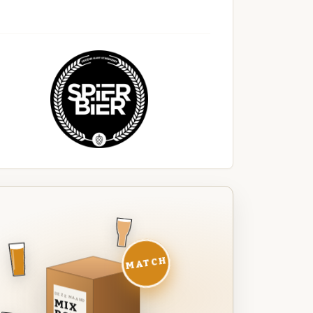
MATCH
DEZE MAAND
MIX