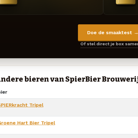
Doe de smaaktest 
Of stel direct je box sam
ndere bieren van SpierBier Brouweri
ier
SPIERkracht Tripel
Groene Hart Bier Tripel