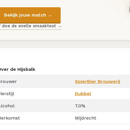
Bekijk jouw match →
f doe de snelle smaaktest →
Over de Hijsbalk
Brouwer
SpierBier Brouwerij
ierstijl
Dubbel
Alcohol
7.0%
Herkomst
Mijdrecht