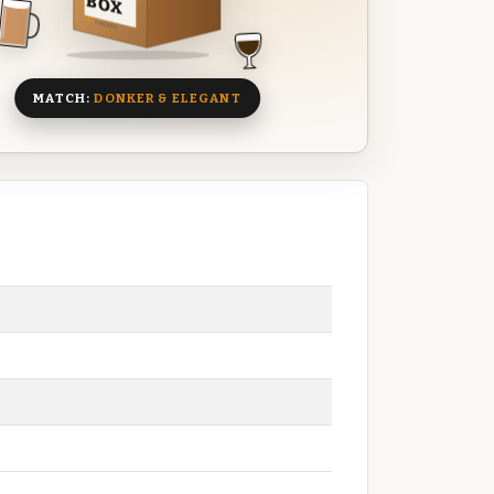
BOX
8 BIEREN
MATCH:
DONKER & ELEGANT