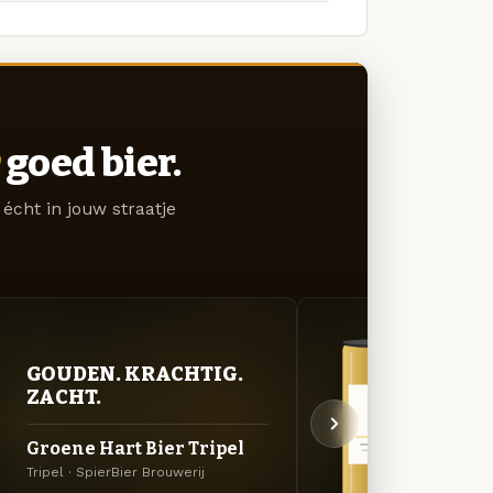
goed bier.
écht in jouw straatje
GOUDEN. KRACHTIG.
GOU
ZACHT.
ZAC
Groene Hart Bier Tripel
inSP
Tripel · SpierBier Brouwerij
Belgis