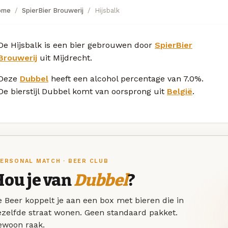
ome
SpierBier Brouwerij
Hijsbalk
De Hijsbalk is een bier gebrouwen door
SpierBier
Brouwerij
uit Mijdrecht.
Deze
Dubbel
heeft een alcohol percentage van 7.0%.
De bierstijl Dubbel komt van oorsprong uit
België
.
ERSONAL MATCH · BEER CLUB
Hou je van
Dubbel
?
 Beer koppelt je aan een box met bieren die in
ezelfde straat wonen. Geen standaard pakket.
ewoon raak.