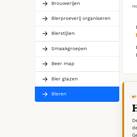
Brouwerijen
H
Bierproeverij organiseren
Bierstijlen
Smaakgroepen
Beer map
Bier glazen
Bieren
P
De
d
G