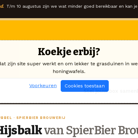
d.
T/m 10 augustus zijn we wat minder goed bereikbaar en kan je 
Koekje erbij?
dat zijn site super werkt en om lekker te grasduinen in we
honingwafels.
Voorkeuren
Cookies toestaan
Stel jouw box samen
UBBEL · SPIERBIER BROUWERIJ
Hijsbalk
van SpierBier Bro