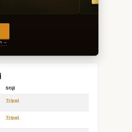
→
en →
j
Stijl
Tripel
Tripel