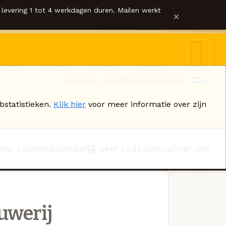
levering 1 tot 4 werkdagen duren. Mailen werkt
×
Ik heb een vraag
Contact
Inloggen
bstatistieken.
Klik hier
voor meer informatie over zijn
Bier adventskalender
Geef cadeau
Shop
Over Ons
uwerij