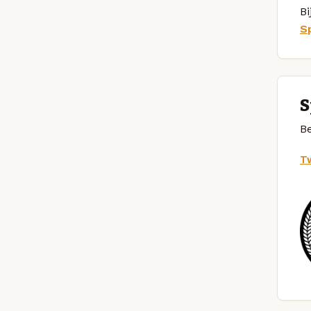
Bi
S
S
Be
Tw