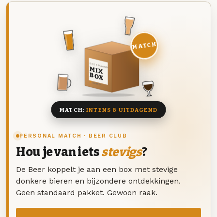
MATCH
DEZE MAAND
MIX
BOX
8 BIEREN
MATCH:
INTENS & UITDAGEND
PERSONAL MATCH · BEER CLUB
Hou je van iets
stevigs
?
De Beer koppelt je aan een box met stevige
donkere bieren en bijzondere ontdekkingen.
Geen standaard pakket. Gewoon raak.