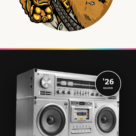
'26
SILVER