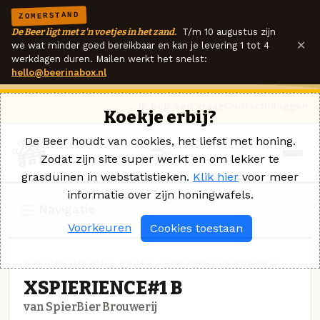
ZOMERSTAND
De Beer ligt met z'n voetjes in het zand.
T/m 10 augustus zijn
×
we wat minder goed bereikbaar en kan je levering 1 tot 4
werkdagen duren. Mailen werkt het snelst:
hello@beerinabox.nl
Ik heb een vraag
Contact
Inloggen
Koekje erbij?
De Beer houdt van cookies, het liefst met honing.
Zodat zijn site super werkt en om lekker te
grasduinen in webstatistieken.
Klik hier
voor meer
informatie over zijn honingwafels.
Navigatie
Voorkeuren
Cookies toestaan
RUSSIAN IMPERIAL STOUT · SPIERBIER BROUWERIJ
XSPIERIENCE#1 B
van SpierBier Brouwerij