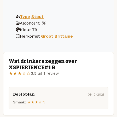
Type
Stout
Alcohol
10
Kleur
79
Herkomst
Groot Brittanië
Wat drinkers zeggen over
XSPIERIENCE#1 B
★★★☆☆
3.5
uit 1 review
De Hopfan
01-10-2021
Smaak:
★★★☆☆