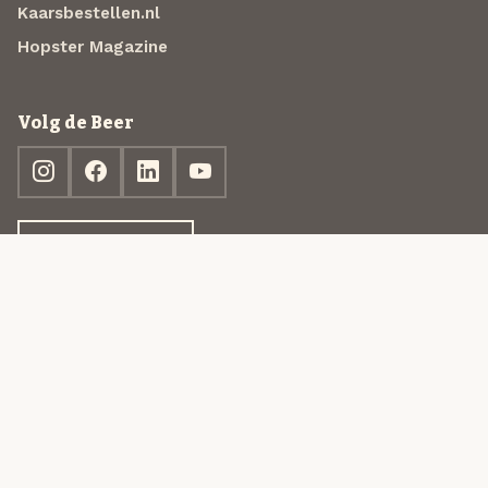
Kaarsbestellen.nl
Hopster Magazine
Volg de Beer
Ontdek jouw box
© 2013-2026 Beer in a Box BV