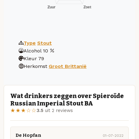
Type
Stout
Alcohol
10
Kleur
79
Herkomst
Groot Brittanië
Wat drinkers zeggen over Spieroïde
Russian Imperial Stout BA
★★★☆☆
3.5
uit 2 reviews
De Hopfan
01-07-2022