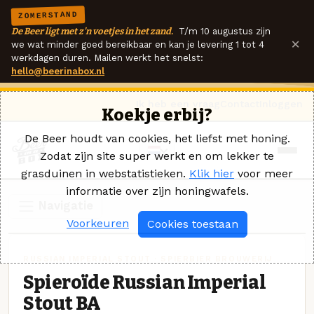
ZOMERSTAND
De Beer ligt met z'n voetjes in het zand.
T/m 10 augustus zijn
×
we wat minder goed bereikbaar en kan je levering 1 tot 4
werkdagen duren. Mailen werkt het snelst:
hello@beerinabox.nl
Ik heb een vraag
Contact
Inloggen
Koekje erbij?
De Beer houdt van cookies, het liefst met honing.
Zodat zijn site super werkt en om lekker te
grasduinen in webstatistieken.
Klik hier
voor meer
informatie over zijn honingwafels.
Navigatie
Voorkeuren
Cookies toestaan
RUSSIAN IMPERIAL STOUT · SPIERBIER BROUWERIJ
Spieroïde Russian Imperial
Stout BA