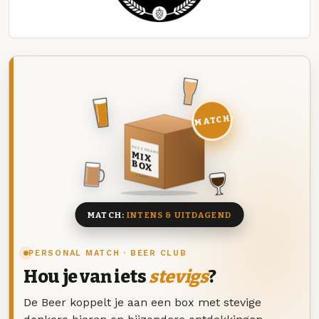
MATCH
DEZE MAAND
MIX
BOX
8 BIEREN
MATCH:
INTENS & UITDAGEND
PERSONAL MATCH · BEER CLUB
Hou je van iets
stevigs
?
De Beer koppelt je aan een box met stevige