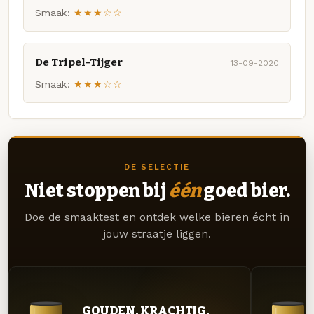
Smaak:
★★★☆☆
De Tripel-Tijger
13-09-2020
Smaak:
★★★☆☆
DE SELECTIE
Niet stoppen bij
één
goed bier.
Doe de smaaktest en ontdek welke bieren écht in
jouw straatje liggen.
GOUDEN. KRACHTIG.