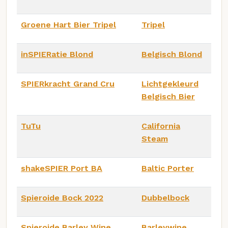
Groene Hart Bier Tripel
Tripel
inSPIERatie Blond
Belgisch Blond
SPIERkracht Grand Cru
Lichtgekleurd
Belgisch Bier
TuTu
California
Steam
shakeSPIER Port BA
Baltic Porter
Spieroide Bock 2022
Dubbelbock
Spieroide Barley Wine
Barleywine