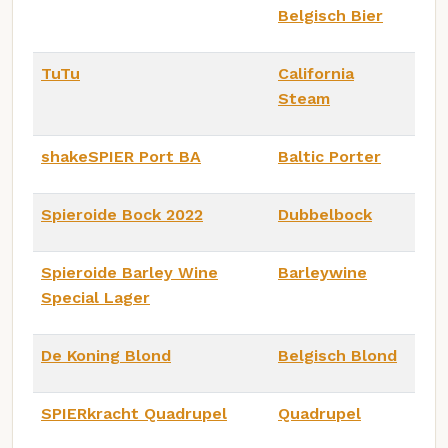
Belgisch Bier
TuTu
California
Steam
shakeSPIER Port BA
Baltic Porter
Spieroide Bock 2022
Dubbelbock
Spieroide Barley Wine
Barleywine
Special Lager
De Koning Blond
Belgisch Blond
SPIERkracht Quadrupel
Quadrupel