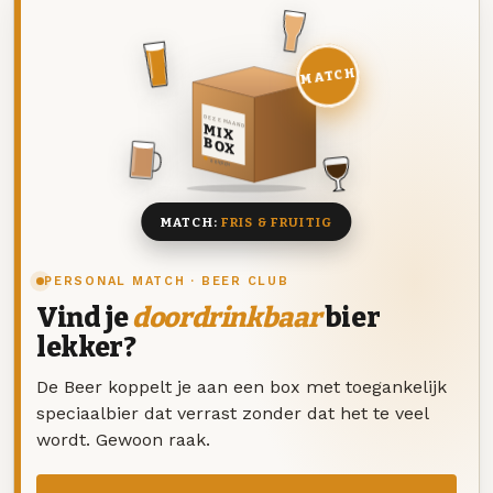
MATCH
DEZE MAAND
MIX
BOX
8 BIEREN
MATCH:
FRIS & FRUITIG
PERSONAL MATCH · BEER CLUB
Vind je
doordrinkbaar
bier
lekker?
De Beer koppelt je aan een box met toegankelijk
speciaalbier dat verrast zonder dat het te veel
wordt. Gewoon raak.