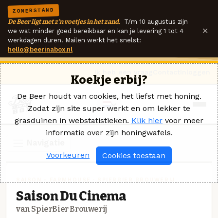
ZOMERSTAND
De Beer ligt met z'n voetjes in het zand.
T/m 10 augustus zijn
×
we wat minder goed bereikbaar en kan je levering 1 tot 4
werkdagen duren. Mailen werkt het snelst:
hello@beerinabox.nl
Ik heb een vraag
Contact
Inloggen
Koekje erbij?
De Beer houdt van cookies, het liefst met honing.
Zodat zijn site super werkt en om lekker te
grasduinen in webstatistieken.
Klik hier
voor meer
informatie over zijn honingwafels.
Navigatie
Voorkeuren
Cookies toestaan
SAISON - FARMHOUSE · SPIERBIER BROUWERIJ
Saison Du Cinema
van SpierBier Brouwerij