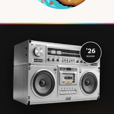
'26
SILVER