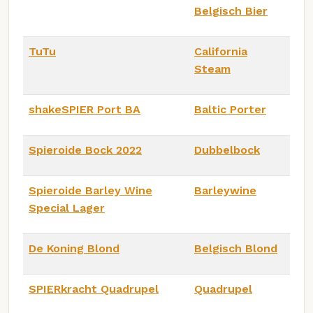
Belgisch Bier
TuTu
California
Steam
shakeSPIER Port BA
Baltic Porter
Spieroide Bock 2022
Dubbelbock
Spieroide Barley Wine
Barleywine
Special Lager
De Koning Blond
Belgisch Blond
SPIERkracht Quadrupel
Quadrupel