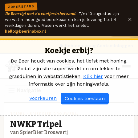
ZOMERSTAND
De Beer ligt met z'n voetjes in het zand.
T/m 10 augustus zijn
×
we wat minder goed bereikbaar en kan je levering 1 tot 4
werkdagen duren. Mailen werkt het snelst:
hello@beerinabox.nl
Ik heb een vraag
Contact
Inloggen
Koekje erbij?
De Beer houdt van cookies, het liefst met honing.
Zodat zijn site super werkt en om lekker te
grasduinen in webstatistieken.
Klik hier
voor meer
informatie over zijn honingwafels.
Navigatie
Voorkeuren
Cookies toestaan
TRIPEL · SPIERBIER BROUWERIJ
NWKP Tripel
van SpierBier Brouwerij