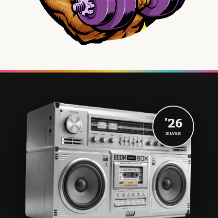
'26
SILVER