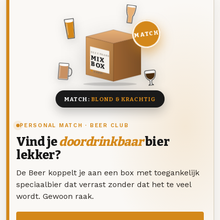
MATCH
DEZE MAAND
MIX
BOX
8 BIEREN
MATCH:
BLOND & KRACHTIG
PERSONAL MATCH · BEER CLUB
Vind je
doordrinkbaar
bier
lekker?
De Beer koppelt je aan een box met toegankelijk
speciaalbier dat verrast zonder dat het te veel
wordt. Gewoon raak.