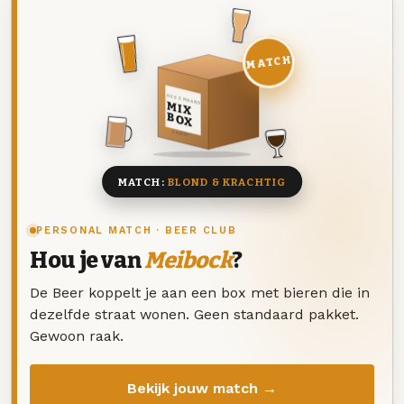
MATCH
DEZE MAAND
MIX
BOX
8 BIEREN
MATCH:
BLOND & KRACHTIG
PERSONAL MATCH · BEER CLUB
Hou je van
Meibock
?
De Beer koppelt je aan een box met bieren die in
dezelfde straat wonen. Geen standaard pakket.
Gewoon raak.
Bekijk jouw match →