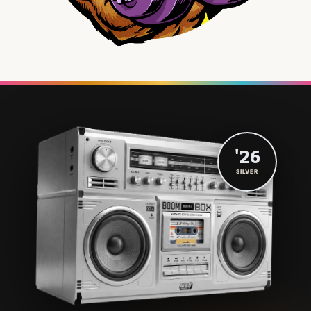
'26
SILVER