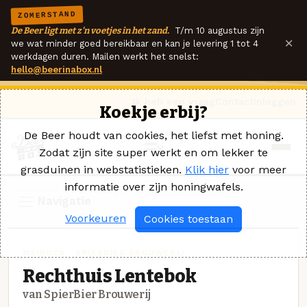
ZOMERSTAND
De Beer ligt met z'n voetjes in het zand.
T/m 10 augustus zijn
×
we wat minder goed bereikbaar en kan je levering 1 tot 4
werkdagen duren. Mailen werkt het snelst:
hello@beerinabox.nl
Ik heb een vraag
Contact
Inloggen
Koekje erbij?
De Beer houdt van cookies, het liefst met honing.
Zodat zijn site super werkt en om lekker te
grasduinen in webstatistieken.
Klik hier
voor meer
informatie over zijn honingwafels.
Navigatie
Voorkeuren
Cookies toestaan
MEIBOCK · SPIERBIER BROUWERIJ
Rechthuis Lentebok
van SpierBier Brouwerij