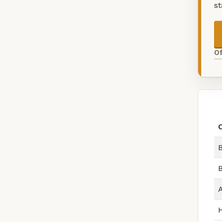
s
O
B