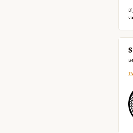
Bi
v
S
Be
Tw