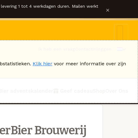
levering 1 tot 4 werkdagen duren. Mailen werkt
×
Ik heb een vraag
Contact
Inloggen
bstatistieken.
Klik hier
voor meer informatie over zijn
Bier adventskalender
Geef cadeau
Shop
Over Ons
erBier Brouwerij