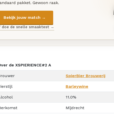
tandaard pakket. Gewoon raak.
Bekijk jouw match →
f doe de snelle smaaktest →
Over de XSPIERIENCE#2 A
Brouwer
SpierBier Brouwerij
ierstijl
Barleywine
Alcohol
11.0%
Herkomst
Mijdrecht