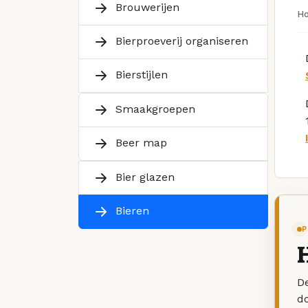
Brouwerijen
H
Bierproeverij organiseren
Bierstijlen
Smaakgroepen
Beer map
Bier glazen
Bieren
P
H
De
d