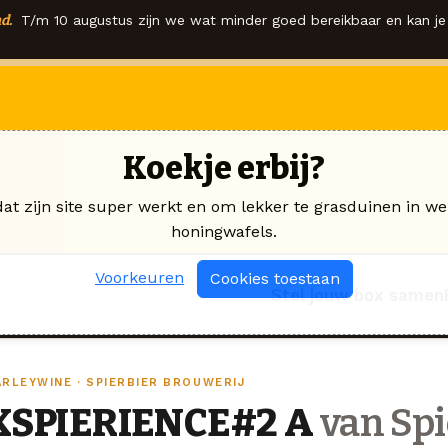
d.
T/m 10 augustus zijn we wat minder goed bereikbaar en kan je 
Koekje erbij?
dat zijn site super werkt en om lekker te grasduinen in we
honingwafels.
Voorkeuren
Cookies toestaan
Stel jouw box samen
ARLEYWINE · SPIERBIER BROUWERIJ
XSPIERIENCE#2 A
van Spi