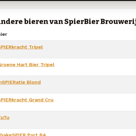
ndere bieren van SpierBier Brouweri
ier
SPIERkracht Tripel
Groene Hart Bier Tripel
inSPIERatie Blond
SPIERkracht Grand Cru
TuTu
shakeSPIER Port BA