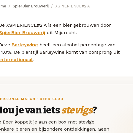
ome
SpierBier Brouwerij
XSPIERIENCE#2 A
De XSPIERIENCE#2 A is een bier gebrouwen door
SpierBier Brouwerij
uit Mijdrecht.
Deze
Barleywine
heeft een alcohol percentage van
11.0%. De bierstijl Barleywine komt van oorsprong uit
Internationaal
.
ERSONAL MATCH · BEER CLUB
ou je van iets
stevigs
?
 Beer koppelt je aan een box met stevige
onkere bieren en bijzondere ontdekkingen. Geen