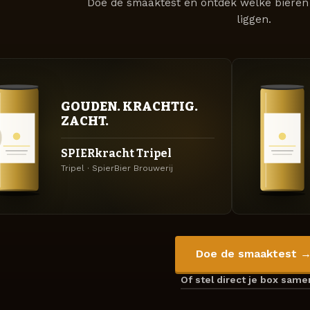
Doe de smaaktest en ontdek welke bieren 
liggen.
GOUDEN. KRACHTIG.
ZACHT.
SPIERkracht Tripel
Tripel · SpierBier Brouwerij
Doe de smaaktest 
Of stel direct je box sam