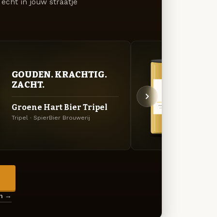
écht in jouw straatje
GOUDEN. KRACHTIG.
GOU
ZACHT.
ZAC
Groene Hart Bier Tripel
inSP
Tripel · SpierBier Brouwerij
Belgis
→
en →