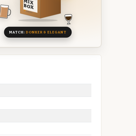
MIX
BOX
8 BIEREN
MATCH:
DONKER & ELEGANT