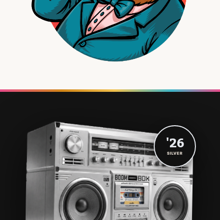
'26
SILVER