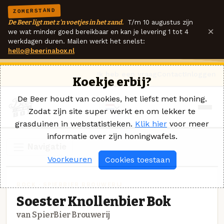
ZOMERSTAND
De Beer ligt met z'n voetjes in het zand.
T/m 10 augustus zijn
×
we wat minder goed bereikbaar en kan je levering 1 tot 4
werkdagen duren. Mailen werkt het snelst:
hello@beerinabox.nl
Ik heb een vraag
Contact
Inloggen
Koekje erbij?
De Beer houdt van cookies, het liefst met honing.
Zodat zijn site super werkt en om lekker te
grasduinen in webstatistieken.
Klik hier
voor meer
informatie over zijn honingwafels.
Navigatie
Voorkeuren
Cookies toestaan
BOCK · SPIERBIER BROUWERIJ
Soester Knollenbier Bok
van SpierBier Brouwerij