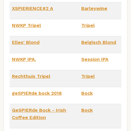
XSPIERIENCE#2 A
Barleywine
NWKP Tripel
Tripel
Elles' Blond
Belgisch Blond
NWKP IPA.
Session IPA
Rechthuis Tripel
Tripel
geSPIERde bock 2018
Bock
GeSPIERde Bock - Irish
Bock
Coffee Edition