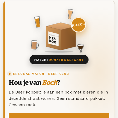
MATCH
DEZE MAAND
MIX
BOX
8 BIEREN
MATCH:
DONKER & ELEGANT
PERSONAL MATCH · BEER CLUB
Hou je van
Bock
?
De Beer koppelt je aan een box met bieren die in
dezelfde straat wonen. Geen standaard pakket.
Gewoon raak.