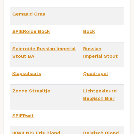
Gemaaid Gras
SPIERoïde Bock
Bock
Spieroïde Russian Imperial
Russian
Stout BA
Imperial Stout
Klapschaats
Quadrupel
Zonne Straaltje
Lichtgekleurd
Belgisch Bier
SPIERwit
IKWILNIS Fris Blond
Belgisch Blond