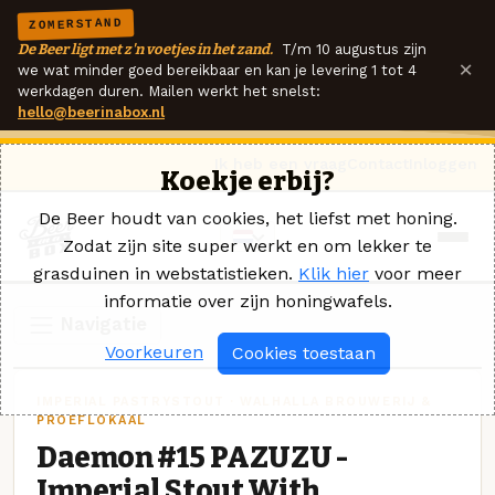
ZOMERSTAND
De Beer ligt met z'n voetjes in het zand.
T/m 10 augustus zijn
×
we wat minder goed bereikbaar en kan je levering 1 tot 4
werkdagen duren. Mailen werkt het snelst:
hello@beerinabox.nl
Ik heb een vraag
Contact
Inloggen
Koekje erbij?
De Beer houdt van cookies, het liefst met honing.
Zodat zijn site super werkt en om lekker te
grasduinen in webstatistieken.
Klik hier
voor meer
informatie over zijn honingwafels.
Navigatie
Voorkeuren
Cookies toestaan
IMPERIAL PASTRYSTOUT · WALHALLA BROUWERIJ &
PROEFLOKAAL
Daemon #15 PAZUZU -
Imperial Stout With