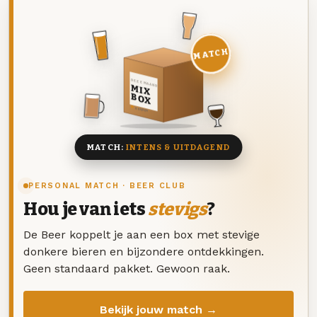
MATCH
DEZE MAAND
MIX
BOX
8 BIEREN
MATCH:
INTENS & UITDAGEND
PERSONAL MATCH · BEER CLUB
Hou je van iets
stevigs
?
De Beer koppelt je aan een box met stevige
donkere bieren en bijzondere ontdekkingen.
Geen standaard pakket. Gewoon raak.
Bekijk jouw match →