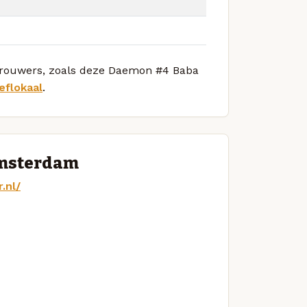
e brouwers, zoals deze Daemon #4 Baba
eflokaal
.
Amsterdam
.nl/