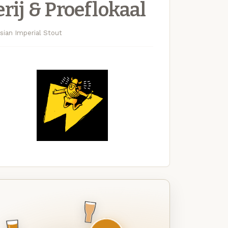
ij & Proeflokaal
ian Imperial Stout