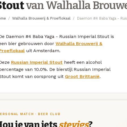
Stout
van Walhalla Brouwer
ome
Walhalla Brouwerij & Proeflokaal
Daemon #4 Baba Yaga - Russ
De Daemon #4 Baba Yaga - Russian Imperial Stout is
een bier gebrouwen door
Walhalla Brouwerij &
Proeflokaal
uit Amsterdam.
Deze
Russian Imperial Stout
heeft een alcohol
percentage van 10.0%. De bierstijl Russian Imperial
Stout komt van oorsprong uit
Groot Brittanië
.
ERSONAL MATCH · BEER CLUB
ou je van iets
stevigs
?