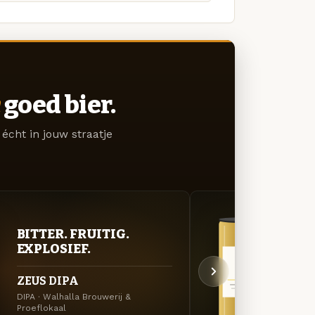
goed bier.
écht in jouw straatje
BITTER. FRUITIG.
GOU
EXPLOSIEF.
ZAC
ZEUS DIPA
OSIR
DIPA · Walhalla Brouwerij &
Saison
Proeflokaal
Brouwe