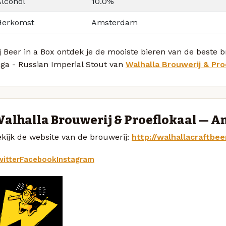
Alcohol
10.0%
Herkomst
Amsterdam
ij Beer in a Box ontdek je de mooiste bieren van de best
aga - Russian Imperial Stout van
Walhalla Brouwerij & Pro
alhalla Brouwerij & Proeflokaal — 
kijk de website van de brouwerij:
http://walhallacraftbeer
itter
Facebook
Instagram