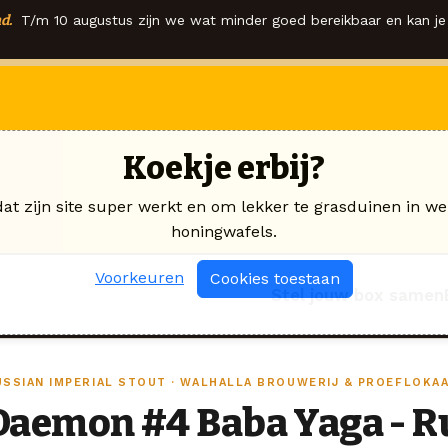
d.
T/m 10 augustus zijn we wat minder goed bereikbaar en kan je 
Koekje erbij?
dat zijn site super werkt en om lekker te grasduinen in we
honingwafels.
Voorkeuren
Cookies toestaan
Stel jouw box samen
USSIAN IMPERIAL STOUT · WALHALLA BROUWERIJ & PROEFLOKA
Daemon #4 Baba Yaga - R