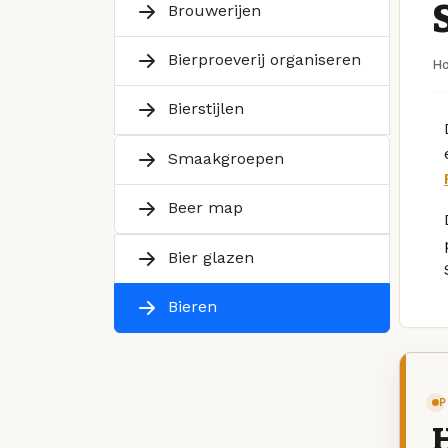
Brouwerijen
Bierproeverij organiseren
H
Bierstijlen
Smaakgroepen
Beer map
Bier glazen
Bieren
P
H