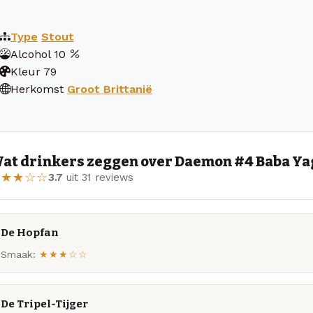
Type
Stout
Alcohol
10
Kleur
79
Herkomst
Groot Brittanië
at drinkers zeggen over Daemon #4 Baba Yag
★★★☆☆
3.7
uit 31 reviews
De Hopfan
Smaak:
★★★☆☆
De Tripel-Tijger