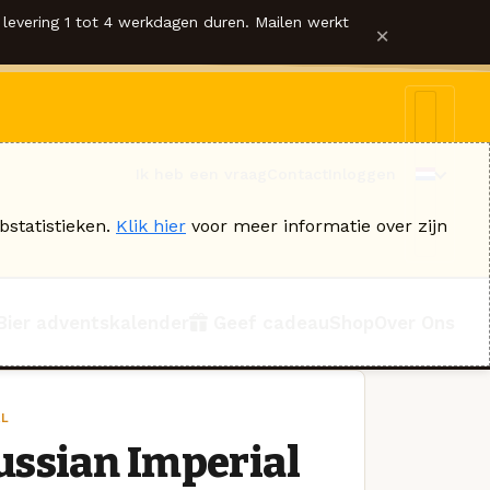
levering 1 tot 4 werkdagen duren. Mailen werkt
×
Ik heb een vraag
Contact
Inloggen
bstatistieken.
Klik hier
voor meer informatie over zijn
Bier adventskalender
Geef cadeau
Shop
Over Ons
AL
ussian Imperial