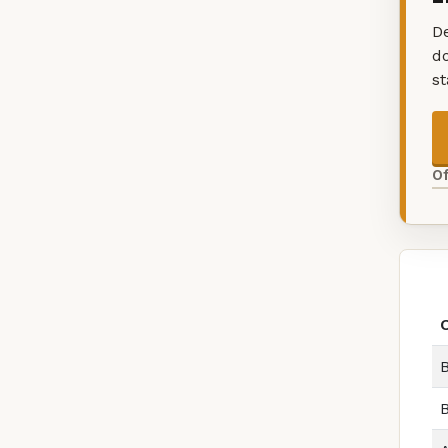
De
d
s
O
B