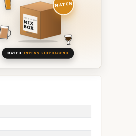
MATCH
DEZE MAAND
MIX
BOX
8 BIEREN
MATCH:
INTENS & UITDAGEND