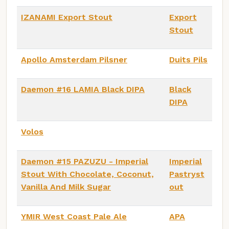
IZANAMI Export Stout
Export
Stout
Apollo Amsterdam Pilsner
Duits Pils
Daemon #16 LAMIA Black DIPA
Black
DIPA
Volos
Daemon #15 PAZUZU - Imperial
Imperial
Stout With Chocolate, Coconut,
Pastryst
Vanilla And Milk Sugar
out
YMIR West Coast Pale Ale
APA