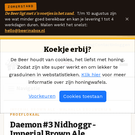
ZOMERSTAND
De Beer ligt met z'n voetjes in het zand.
T/m 10 augustus zijn
×
we wat minder goed bereikbaar en kan je levering 1 tot 4
werkdagen duren. Mailen werkt het snelst:
hello@beerinabox.nl
Ik heb een vraag
Contact
Inloggen
Koekje erbij?
De Beer houdt van cookies, het liefst met honing.
Zodat zijn site super werkt en om lekker te
grasduinen in webstatistieken.
Klik hier
voor meer
informatie over zijn honingwafels.
Navigatie
Voorkeuren
Cookies toestaan
IMPERIAL BROWN ALE · WALHALLA BROUWERIJ &
PROEFLOKAAL
Daemon #3 Nidhoggr -
Imperial Brown Ale