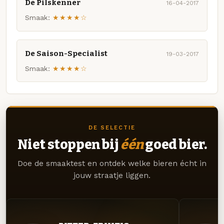
De Pilskenner
16-04-2017
Smaak:
★★★★☆
De Saison-Specialist
19-03-2017
Smaak:
★★★★☆
DE SELECTIE
Niet stoppen bij
één
goed bier.
Doe de smaaktest en ontdek welke bieren écht in
jouw straatje liggen.