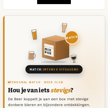
MATCH
DEZE MAAND
MIX
BOX
8 BIEREN
MATCH:
INTENS & UITDAGEND
PERSONAL MATCH · BEER CLUB
Hou je van iets
stevigs
?
De Beer koppelt je aan een box met stevige
donkere bieren en bijzondere ontdekkingen.