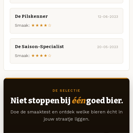
De Pilskenner
12-06-2023
Smaak:
★★★★☆
De Saison-Specialist
20-05-2023
Smaak:
★★★★☆
DE SELECTIE
Niet stoppen bij
één
goed bier.
Doe de smaaktest en ontdek welke bieren écht in
jouw straatje liggen.