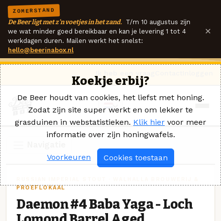
ZOMERSTAND
De Beer ligt met z'n voetjes in het zand.
T/m 10 augustus zijn
×
we wat minder goed bereikbaar en kan je levering 1 tot 4
werkdagen duren. Mailen werkt het snelst:
hello@beerinabox.nl
Ik heb een vraag
Contact
Inloggen
Koekje erbij?
De Beer houdt van cookies, het liefst met honing.
Zodat zijn site super werkt en om lekker te
grasduinen in webstatistieken.
Klik hier
voor meer
informatie over zijn honingwafels.
Navigatie
Voorkeuren
Cookies toestaan
RUSSIAN IMPERIAL STOUT · WALHALLA BROUWERIJ &
PROEFLOKAAL
Daemon #4 Baba Yaga - Loch
Lomond Barrel Aged