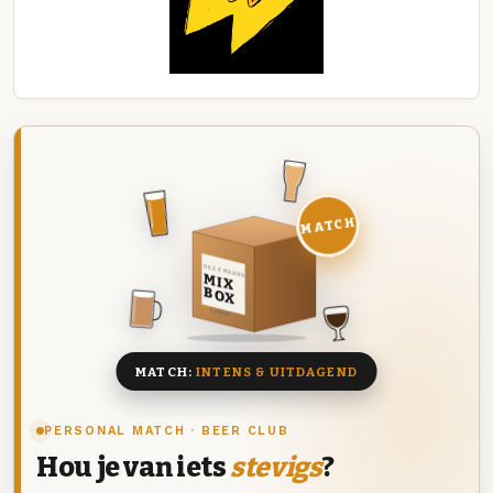
MATCH
DEZE MAAND
MIX
BOX
8 BIEREN
MATCH:
INTENS & UITDAGEND
PERSONAL MATCH · BEER CLUB
Hou je van iets
stevigs
?