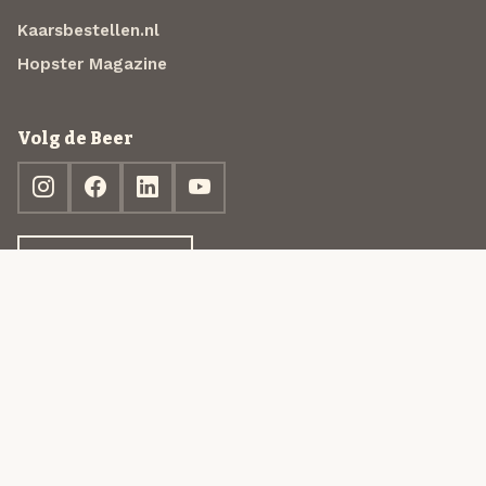
Kaarsbestellen.nl
Hopster Magazine
Volg de Beer
Ontdek jouw box
© 2013-2026 Beer in a Box BV