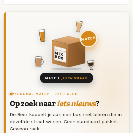
MATCH
DEZE MAAND
MIX
BOX
8 BIEREN
MATCH:
JOUW SMAAK
PERSONAL MATCH · BEER CLUB
Op zoek naar
iets nieuws
?
De Beer koppelt je aan een box met bieren die in
dezelfde straat wonen. Geen standaard pakket.
Gewoon raak.