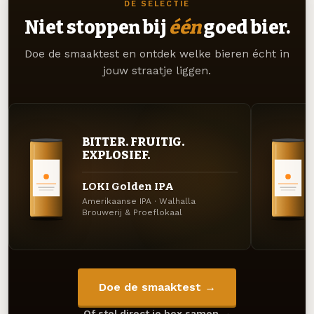
DE SELECTIE
Niet stoppen bij
één
goed bier.
Doe de smaaktest en ontdek welke bieren écht in
jouw straatje liggen.
BITTER. FRUITIG.
EXPLOSIEF.
LOKI Golden IPA
Amerikaanse IPA · Walhalla
Brouwerij & Proeflokaal
Doe de smaaktest →
Of stel direct je box samen →