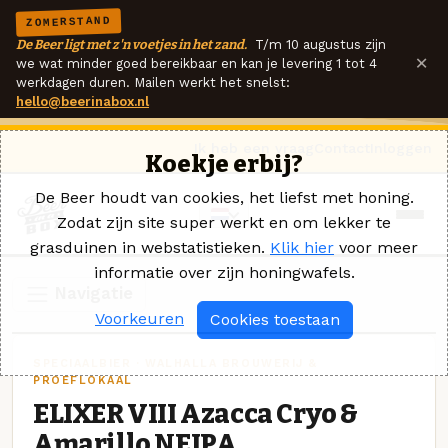
ZOMERSTAND
De Beer ligt met z'n voetjes in het zand.
T/m 10 augustus zijn
×
we wat minder goed bereikbaar en kan je levering 1 tot 4
werkdagen duren. Mailen werkt het snelst:
hello@beerinabox.nl
Ik heb een vraag
Contact
Inloggen
Koekje erbij?
De Beer houdt van cookies, het liefst met honing.
Zodat zijn site super werkt en om lekker te
grasduinen in webstatistieken.
Klik hier
voor meer
informatie over zijn honingwafels.
Navigatie
Voorkeuren
Cookies toestaan
SPECIAALBIER · WALHALLA BROUWERIJ &
PROEFLOKAAL
ELIXER VIII Azacca Cryo &
Amarillo NEIPA