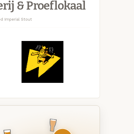
ij & Proeflokaal
d Imperial Stout