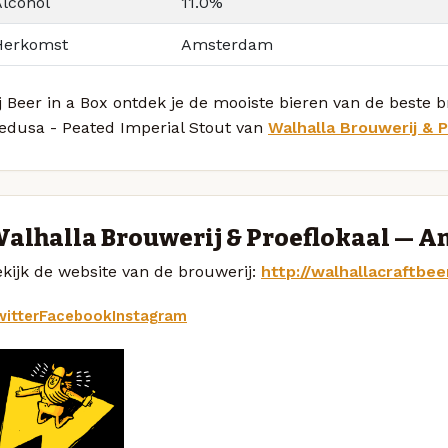
Alcohol
11.0%
Herkomst
Amsterdam
j Beer in a Box ontdek je de mooiste bieren van de beste
edusa - Peated Imperial Stout van
Walhalla Brouwerij & P
alhalla Brouwerij & Proeflokaal — 
kijk de website van de brouwerij:
http://walhallacraftbeer
itter
Facebook
Instagram