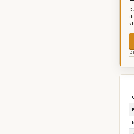
De
d
s
O
B