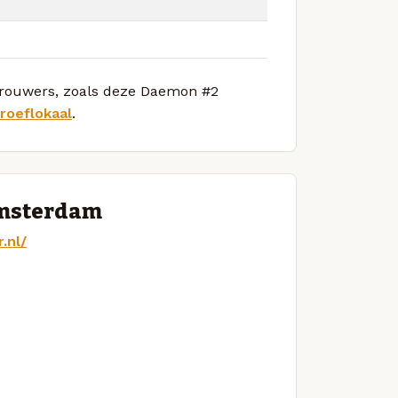
 brouwers, zoals deze Daemon #2
roeflokaal
.
Amsterdam
.nl/