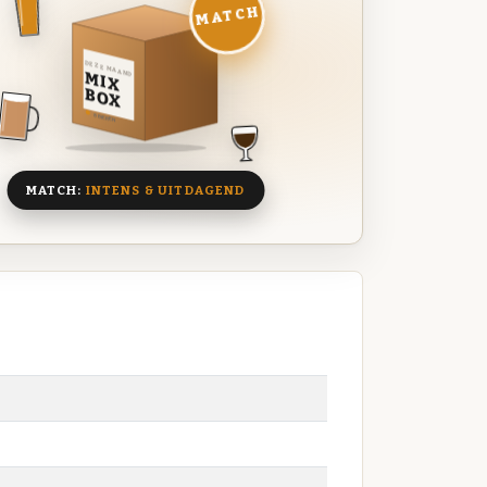
MATCH
DEZE MAAND
MIX
BOX
8 BIEREN
MATCH:
INTENS & UITDAGEND