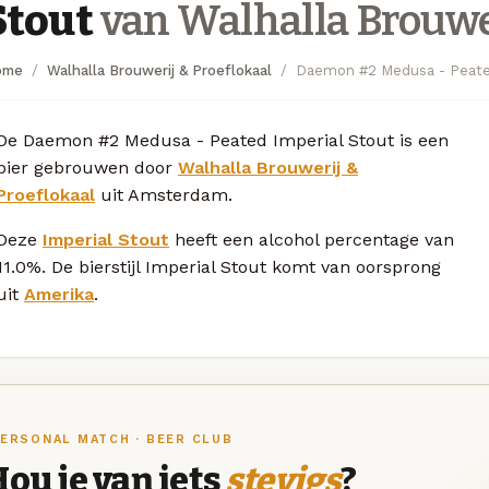
Stout
van Walhalla Brouwer
ome
Walhalla Brouwerij & Proeflokaal
Daemon #2 Medusa - Peate
De Daemon #2 Medusa - Peated Imperial Stout is een
bier gebrouwen door
Walhalla Brouwerij &
Proeflokaal
uit Amsterdam.
Deze
Imperial Stout
heeft een alcohol percentage van
11.0%. De bierstijl Imperial Stout komt van oorsprong
uit
Amerika
.
ERSONAL MATCH · BEER CLUB
ou je van iets
stevigs
?