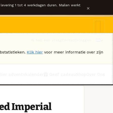
levering 1 tot 4 werkdagen duren. Mailen werkt
×
Ik heb een vraag
Contact
Inloggen
bstatistieken.
Klik hier
voor meer informatie over zijn
Bier adventskalender
Geef cadeau
Shop
Over Ons
ed Imperial