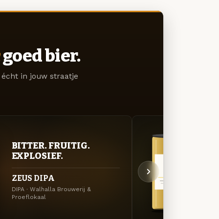
goed bier.
écht in jouw straatje
BITTER. FRUITIG.
GOU
EXPLOSIEF.
ZAC
ZEUS DIPA
OSIR
DIPA · Walhalla Brouwerij &
Saison
Proeflokaal
Brouwe