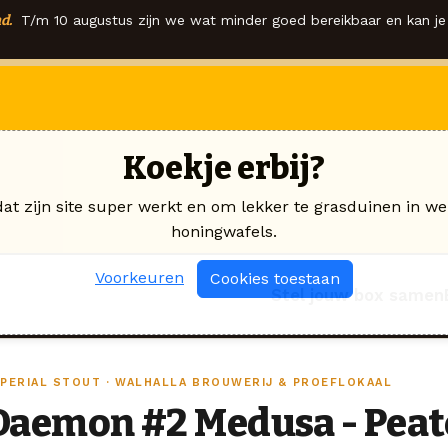
d.
T/m 10 augustus zijn we wat minder goed bereikbaar en kan je 
Koekje erbij?
dat zijn site super werkt en om lekker te grasduinen in we
honingwafels.
Voorkeuren
Cookies toestaan
Stel jouw box samen
MPERIAL STOUT · WALHALLA BROUWERIJ & PROEFLOKAAL
Daemon #2 Medusa - Peat