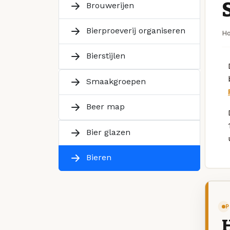
Brouwerijen
Bierproeverij organiseren
H
Bierstijlen
Smaakgroepen
Beer map
Bier glazen
Bieren
P
H