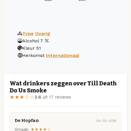
Type
Overig
Alcohol
7
Kleur
51
Herkomst
Internationaal
Wat drinkers zeggen over Till Death
Do Us Smoke
★★★☆☆
3.6
uit 17 reviews
De Hopfan
04-05-2018
Smaak:
★★★★☆