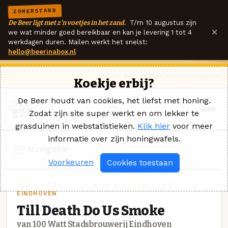
ZOMERSTAND
De Beer ligt met z'n voetjes in het zand.
T/m 10 augustus zijn
×
we wat minder goed bereikbaar en kan je levering 1 tot 4
werkdagen duren. Mailen werkt het snelst:
hello@beerinabox.nl
Ik heb een vraag
Contact
Inloggen
Koekje erbij?
De Beer houdt van cookies, het liefst met honing.
Zodat zijn site super werkt en om lekker te
grasduinen in webstatistieken.
Klik hier
voor meer
informatie over zijn honingwafels.
Navigatie
Voorkeuren
Cookies toestaan
GEROOKT BIER · 100 WATT STADSBROUWERIJ
EINDHOVEN
Till Death Do Us Smoke
van 100 Watt Stadsbrouwerij Eindhoven