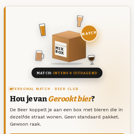
MATCH
DEZE MAAND
MIX
BOX
8 BIEREN
MATCH:
INTENS & UITDAGEND
PERSONAL MATCH · BEER CLUB
Hou je van
Gerookt bier
?
De Beer koppelt je aan een box met bieren die in
dezelfde straat wonen. Geen standaard pakket.
Gewoon raak.