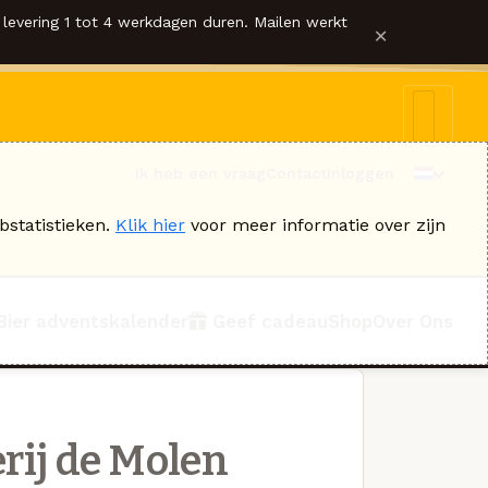
levering 1 tot 4 werkdagen duren. Mailen werkt
×
Ik heb een vraag
Contact
Inloggen
bstatistieken.
Klik hier
voor meer informatie over zijn
Bier adventskalender
Geef cadeau
Shop
Over Ons
rij de Molen