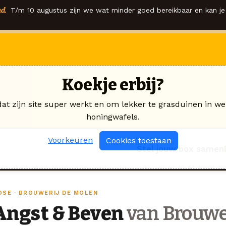
d.
T/m 10 augustus zijn we wat minder goed bereikbaar en kan je 
Koekje erbij?
dat zijn site super werkt en om lekker te grasduinen in we
honingwafels.
Voorkeuren
Cookies toestaan
Stel jouw box samen
OSE · BROUWERIJ DE MOLEN
Angst & Beven
van Brouwe