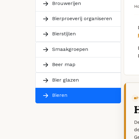
Brouwerijen
H
Bierproeverij organiseren
Bierstijlen
Smaakgroepen
Beer map
Bier glazen
Bieren
P
De
d
G