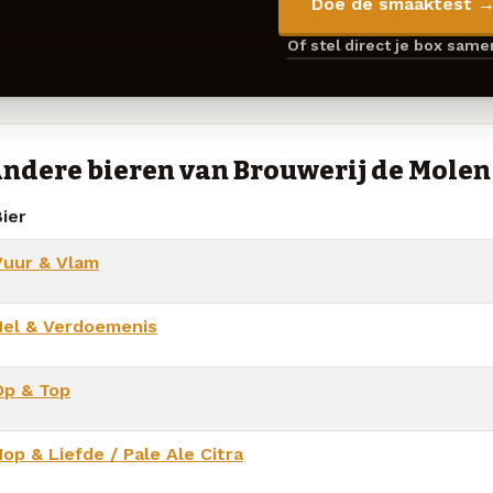
Doe de smaaktest 
Of stel direct je box sam
ndere bieren van Brouwerij de Molen
ier
Vuur & Vlam
Hel & Verdoemenis
Op & Top
op & Liefde / Pale Ale Citra