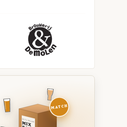
MATCH
DEZE MAAND
MIX