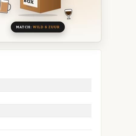
BOX
8 BIEREN
MATCH:
WILD & ZUUR