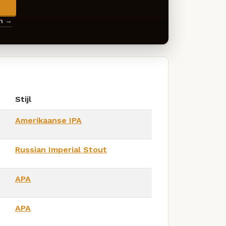
→
en →
Stijl
Amerikaanse IPA
Russian Imperial Stout
APA
APA