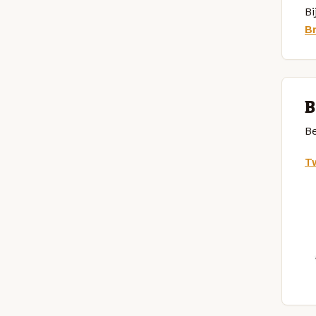
Bi
B
B
Be
Tw