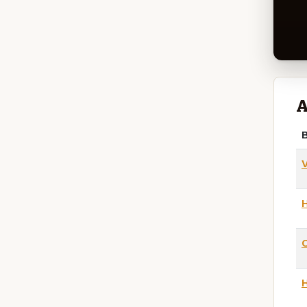
A
B
H