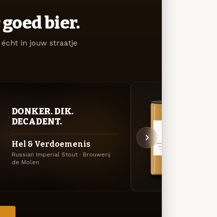
goed bier.
écht in jouw straatje
DONKER. DIK.
VER
DECADENT.
UIT
Hel & Verdoemenis
Op &
Russian Imperial Stout · Brouwerij
APA · 
de Molen