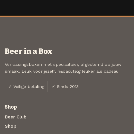
Beer in a Box
Verrassingsboxen met speciaalbier, afgestemd op jouw
smaak. Leuk voor jezelf, n&oacute;g leuker als cadeau.
✓ Veilige betaling
✓ Sinds 2013
Shop
Beer Club
Shop