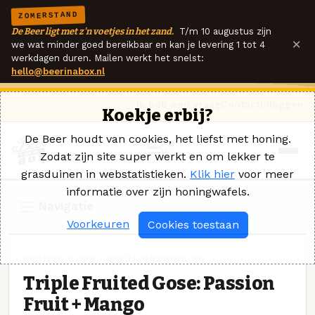
ZOMERSTAND
De Beer ligt met z'n voetjes in het zand.
T/m 10 augustus zijn
×
we wat minder goed bereikbaar en kan je levering 1 tot 4
werkdagen duren. Mailen werkt het snelst:
hello@beerinabox.nl
Ik heb een vraag
Contact
Inloggen
Koekje erbij?
De Beer houdt van cookies, het liefst met honing.
Zodat zijn site super werkt en om lekker te
grasduinen in webstatistieken.
Klik hier
voor meer
informatie over zijn honingwafels.
Navigatie
Voorkeuren
Cookies toestaan
FRUITED GOSE · NORTH BREWING CO.
Triple Fruited Gose: Passion
Fruit + Mango