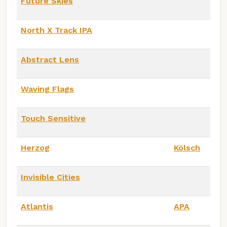
Future Skies
North X Track IPA
Abstract Lens
Waving Flags
Touch Sensitive
Herzog
Kölsch
Invisible Cities
Atlantis
APA