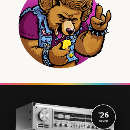
'26
SILVER