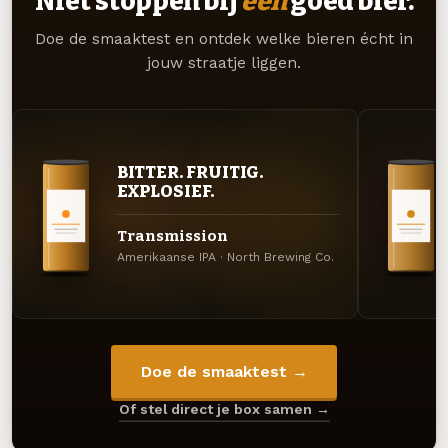
Niet stoppen bij
één
goed bier.
Doe de smaaktest en ontdek welke bieren écht in
jouw straatje liggen.
BITTER. FRUITIG.
EXPLOSIEF.
Transmission
Amerikaanse IPA · North Brewing Co.
Doe de smaaktest →
Of stel direct je box samen →