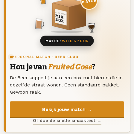
MATCH
DEZE MAAND
MIX
BOX
8 BIEREN
MATCH:
WILD & ZUUR
PERSONAL MATCH · BEER CLUB
Hou je van
Fruited Gose
?
De Beer koppelt je aan een box met bieren die in
dezelfde straat wonen. Geen standaard pakket.
Gewoon raak.
Bekijk jouw match →
Of doe de snelle smaaktest →