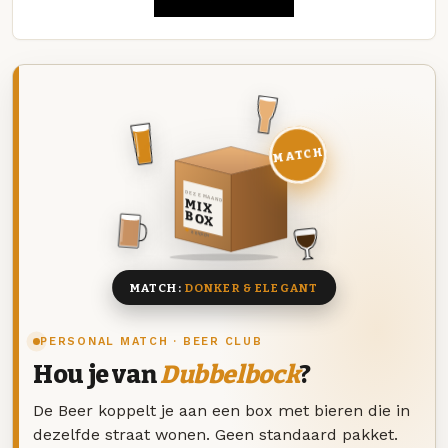
MATCH
DEZE MAAND
MIX
BOX
8 BIEREN
MATCH:
DONKER & ELEGANT
PERSONAL MATCH · BEER CLUB
Hou je van
Dubbelbock
?
De Beer koppelt je aan een box met bieren die in
dezelfde straat wonen. Geen standaard pakket.