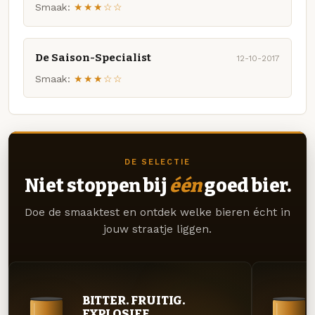
Smaak:
★★★☆☆
De Saison-Specialist
12-10-2017
Smaak:
★★★☆☆
DE SELECTIE
Niet stoppen bij
één
goed bier.
Doe de smaaktest en ontdek welke bieren écht in
jouw straatje liggen.
BITTER. FRUITIG.
EXPLOSIEF.