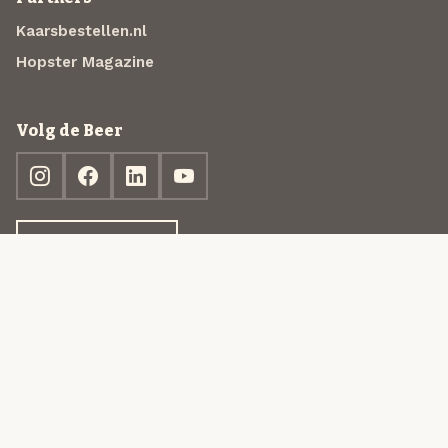
Kaarsbestellen.nl
Hopster Magazine
Volg de Beer
Ontdek jouw box
© 2013-2026 Beer in a Box BV