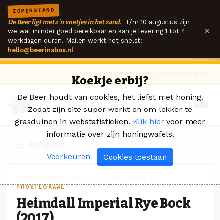
ZOMERSTAND
De Beer ligt met z'n voetjes in het zand.
T/m 10 augustus zijn
×
we wat minder goed bereikbaar en kan je levering 1 tot 4
werkdagen duren. Mailen werkt het snelst:
hello@beerinabox.nl
Ik heb een vraag
Contact
Inloggen
Koekje erbij?
De Beer houdt van cookies, het liefst met honing.
Zodat zijn site super werkt en om lekker te
grasduinen in webstatistieken.
Klik hier
voor meer
informatie over zijn honingwafels.
Navigatie
Voorkeuren
Cookies toestaan
DUBBELBOCK · WALHALLA BROUWERIJ &
PROEFLOKAAL
Heimdall Imperial Rye Bock
(2017)