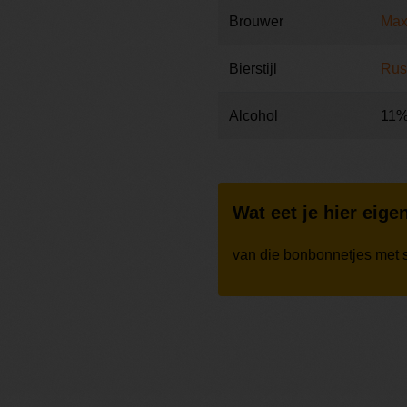
Brouwer
Max
Bierstijl
Rus
Alcohol
11
Wat eet je hier eigen
van die bonbonnetjes met si