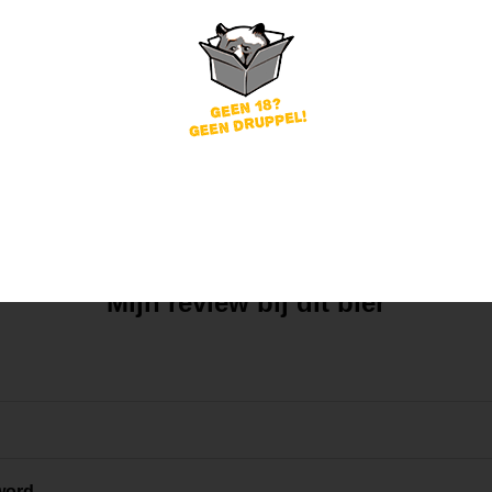
Mijn mening
Die van anderen
Mijn review bij dit bier
word