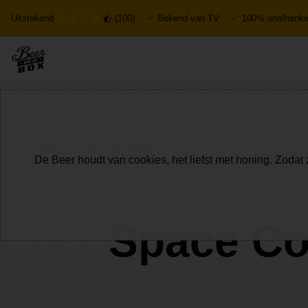
Uitstekend
(100)
Bekend van TV
100% onafhankel
Bekijk alle bieren
De Beer houdt van cookies, het liefst met honing. Zodat 
Space Co