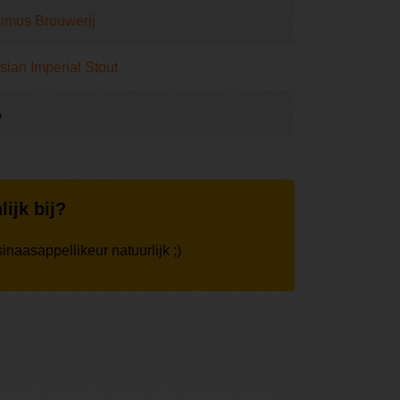
imus Brouwerij
sian Imperial Stout
%
lijk bij?
naasappellikeur natuurlijk ;)