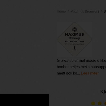
Home
Maximus Brouwerij
S
Gitzwart bier met mooie dikk
bonbonnetjes met sinaasappel
heeft ook ko...
Lees meer
Kl