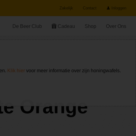
Zakelijk
Contact
Inloggen
De Beer Club
Cadeau
Shop
Over Ons
ken.
Klik hier
voor meer informatie over zijn honingwafels.
te Orange