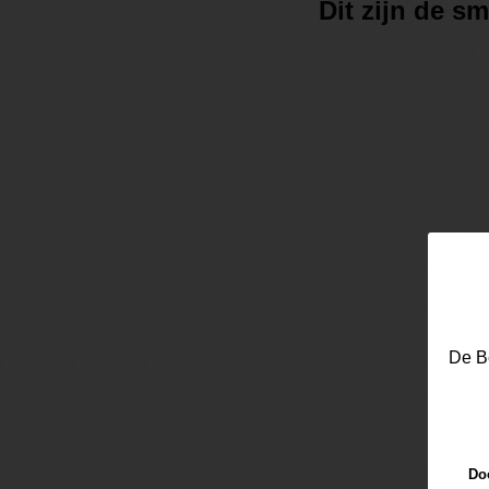
Dit zijn de 
De Be
Doo