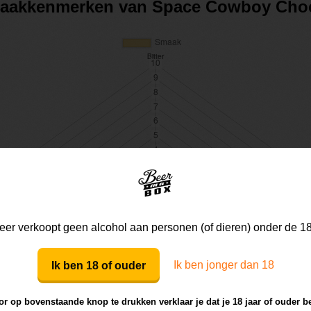
smaakkenmerken van Space Cowboy Cho
er verkoopt geen alcohol aan personen (of dieren) onder de 18
Ik ben jonger dan 18
Ik ben 18 of ouder
r op bovenstaande knop te drukken verklaar je dat je 18 jaar of ouder b