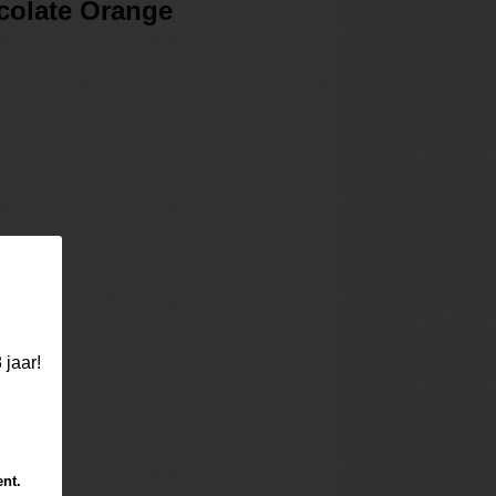
colate Orange
 jaar!
ent.