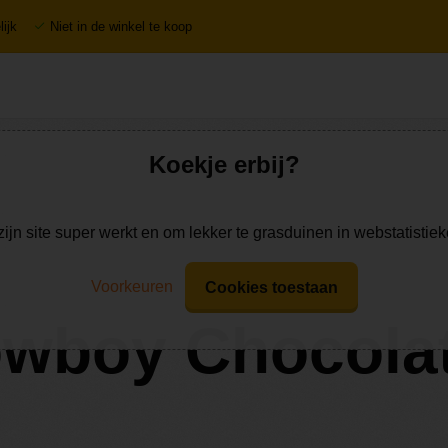
ijk
Niet in de winkel te koop
Koekje erbij?
zijn site super werkt en om lekker te grasduinen in webstatistie
Voorkeuren
Cookies toestaan
wboy Chocola