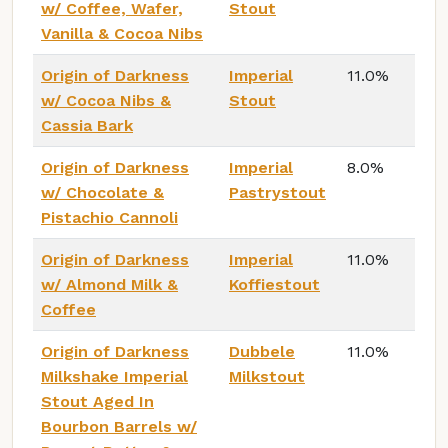
w/ Coffee, Wafer,
Stout
Vanilla & Cocoa Nibs
Origin of Darkness
Imperial
11.0%
w/ Cocoa Nibs &
Stout
Cassia Bark
Origin of Darkness
Imperial
8.0%
w/ Chocolate &
Pastrystout
Pistachio Cannoli
Origin of Darkness
Imperial
11.0%
w/ Almond Milk &
Koffiestout
Coffee
Origin of Darkness
Dubbele
11.0%
Milkshake Imperial
Milkstout
Stout Aged In
Bourbon Barrels w/