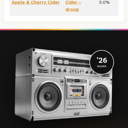
Apple & Cherry Cider
Cider -
5.0%
droog
'26
SILVER