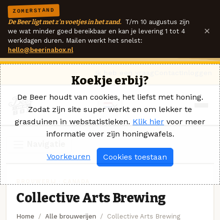
ZOMERSTAND
De Beer ligt met z'n voetjes in het zand.
T/m 10 augustus zijn
×
we wat minder goed bereikbaar en kan je levering 1 tot 4
werkdagen duren. Mailen werkt het snelst:
hello@beerinabox.nl
Ik heb een vraag
Contact
Inloggen
Koekje erbij?
De Beer houdt van cookies, het liefst met honing.
Zodat zijn site super werkt en om lekker te
grasduinen in webstatistieken.
Klik hier
voor meer
informatie over zijn honingwafels.
Navigatie
Voorkeuren
Cookies toestaan
BROUWERIJ · CANADA
Collective Arts Brewing
Home
Alle brouwerijen
Collective Arts Brewing