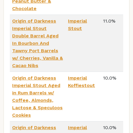
Peanut Butter &
Chocolate
Origin of Darkness
Imperial
11.0%
Imperial Stout
Stout
Double Barrel Aged
In Bourbon And
Tawny Port Barrels
w/ Cherries, Vanilla &
Cacao Nibs
Origin of Darkness
Imperial
10.0%
Imperial Stout Aged
Koffiestout
in Rum Barrels w/
Coffee, Almonds,
Lactose & Speculoos
Cookies
Origin of Darkness
Imperial
10.0%