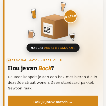
MATCH
DEZE MAAND
MIX
BOX
8 BIEREN
MATCH:
DONKER & ELEGANT
PERSONAL MATCH · BEER CLUB
Hou je van
Bock
?
De Beer koppelt je aan een box met bieren die in
dezelfde straat wonen. Geen standaard pakket.
Gewoon raak.
Bekijk jouw match →