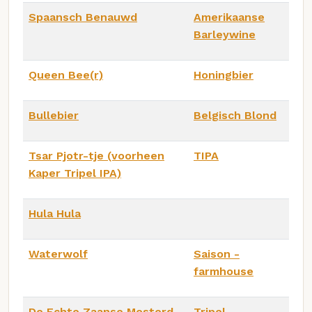
Spaansch Benauwd
Amerikaanse
Barleywine
Queen Bee(r)
Honingbier
Bullebier
Belgisch Blond
Tsar Pjotr-tje (voorheen
TIPA
Kaper Tripel IPA)
Hula Hula
Waterwolf
Saison -
farmhouse
De Echte Zaanse Mosterd
Tripel