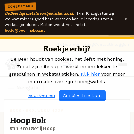
ZOMERSTAND
De Beer ligt met z'n voetjes in het zand.
T/m 10 augustus zijn
×
we wat minder goed bereikbaar en kan je levering 1 tot 4
werkdagen duren. Mailen werkt het snelst:
hello@beerinabox.nl
Ik heb een vraag
Contact
Inloggen
Koekje erbij?
De Beer houdt van cookies, het liefst met honing.
Zodat zijn site super werkt en om lekker te
grasduinen in webstatistieken.
Klik hier
voor meer
informatie over zijn honingwafels.
Navigatie
Voorkeuren
Cookies toestaan
BOCK · BROUWERIJ HOOP
Hoop Bok
van Brouwerij Hoop