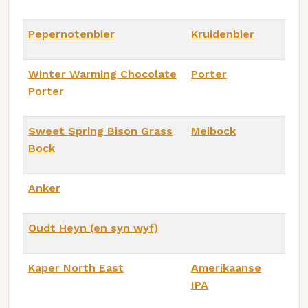
Pepernotenbier
Kruidenbier
Winter Warming Chocolate
Porter
Porter
Sweet Spring Bison Grass
Meibock
Bock
Anker
Oudt Heyn (en syn wyf)
Kaper North East
Amerikaanse
IPA