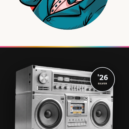
'26
SILVER