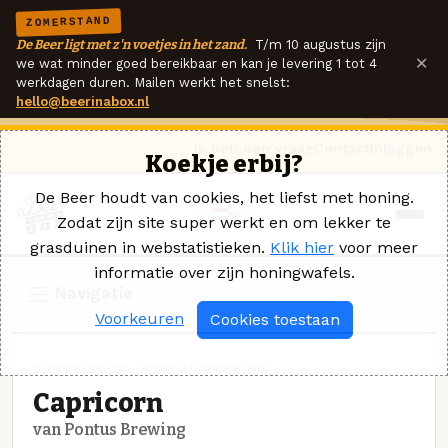
ZOMERSTAND
De Beer ligt met z'n voetjes in het zand.
T/m 10 augustus zijn
×
we wat minder goed bereikbaar en kan je levering 1 tot 4
werkdagen duren. Mailen werkt het snelst:
hello@beerinabox.nl
Ik heb een vraag
Contact
Inloggen
Koekje erbij?
De Beer houdt van cookies, het liefst met honing.
Zodat zijn site super werkt en om lekker te
grasduinen in webstatistieken.
Klik hier
voor meer
informatie over zijn honingwafels.
Navigatie
Voorkeuren
Cookies toestaan
DUBBELBOCK · PONTUS BREWING
Capricorn
van Pontus Brewing