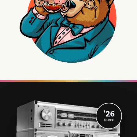
'26
SILVER