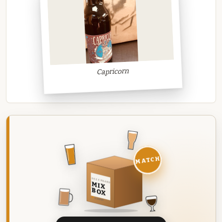
Capricorn
MATCH
DEZE MAAND
MIX
BOX
8 BIEREN