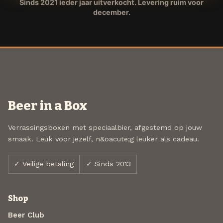
Sinds 2021 ieder jaar uitverkocht. Levering ruim voor
december.
Beer in a Box
Verrassingsboxen met speciaalbier, afgestemd op jouw
smaak. Leuk voor jezelf, n&oacute;g leuker als cadeau.
✓ Veilige betaling
✓ Sinds 2013
Shop
Beer Club