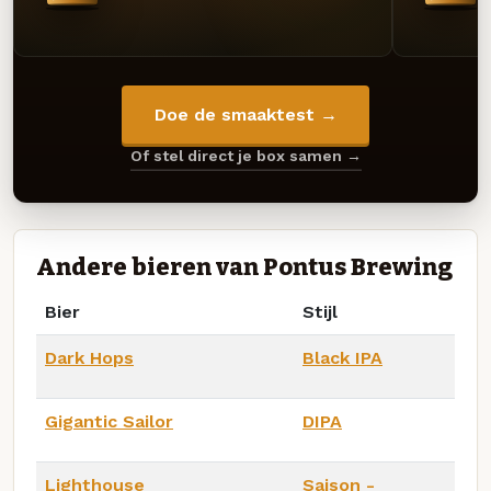
Doe de smaaktest →
Of stel direct je box samen →
Andere bieren van Pontus Brewing
Bier
Stijl
Dark Hops
Black IPA
Gigantic Sailor
DIPA
Lighthouse
Saison -