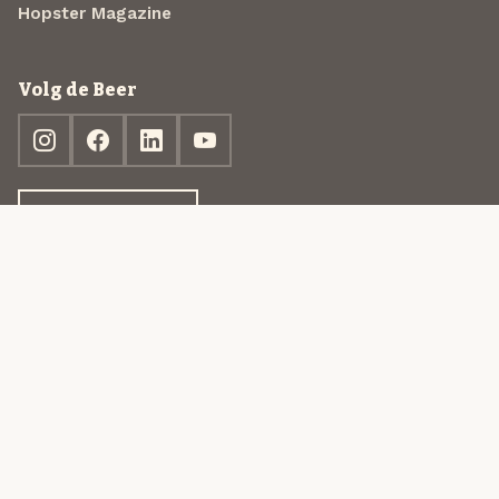
Hopster Magazine
Volg de Beer
Ontdek jouw box
© 2013-2026 Beer in a Box BV