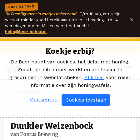
ZOMERSTAND
De Beer ligt met z'n voetjes in het zand.
T/m 10 augustus zijn
×
we wat minder goed bereikbaar en kan je levering 1 tot 4
werkdagen duren. Mailen werkt het snelst:
hello@beerinabox.nl
Ik heb een vraag
Contact
Inloggen
Koekje erbij?
De Beer houdt van cookies, het liefst met honing.
Zodat zijn site super werkt en om lekker te
grasduinen in webstatistieken.
Klik hier
voor meer
informatie over zijn honingwafels.
Navigatie
Voorkeuren
Cookies toestaan
WEIZENBOCK · PONTUS BREWING
Dunkler Weizenbock
van Pontus Brewing