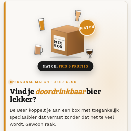
MATCH
DEZE MAAND
MIX
BOX
8 BIEREN
MATCH:
FRIS & FRUITIG
PERSONAL MATCH · BEER CLUB
Vind je
doordrinkbaar
bier
lekker?
De Beer koppelt je aan een box met toegankelijk
speciaalbier dat verrast zonder dat het te veel
wordt. Gewoon raak.