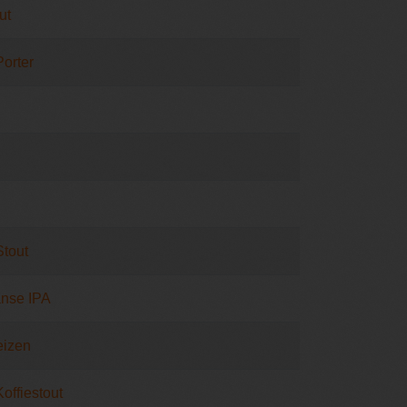
ut
Porter
Stout
nse IPA
eizen
Koffiestout