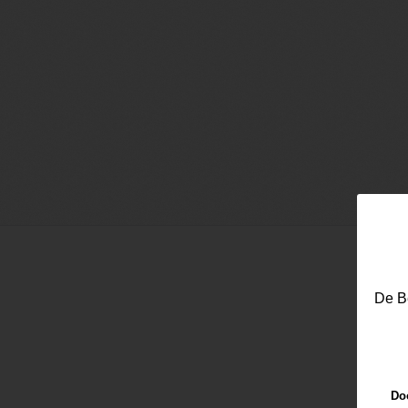
De Be
Email
Doo