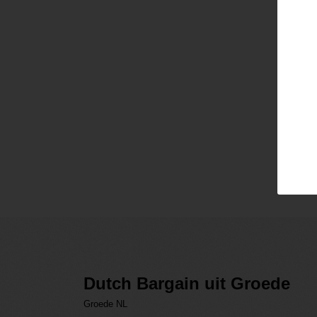
Pass
Lo
Dutch Bargain uit Groede
Groede NL