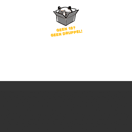
word
Wachtwoord vergeten?
of
nog geen account?
gin