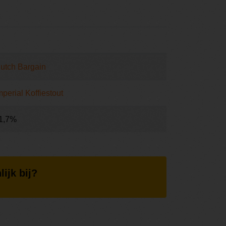
utch Bargain
mperial Koffiestout
1,7%
lijk bij?