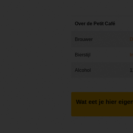
Over de Petit Café
Brouwer
D
Bierstijl
I
Alcohol
1
Wat eet je hier eigen