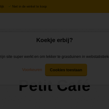
ijk
Niet in de winkel te koop
Koekje erbij?
zijn site super werkt en om lekker te grasduinen in webstatistie
Voorkeuren
Cookies toestaan
Petit Café