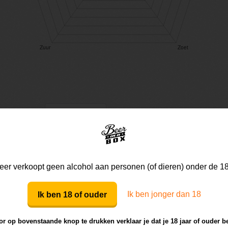
Mijn mening
Die van anderen
er verkoopt geen alcohol aan personen (of dieren) onder de 18
Mijn review bij dit bier
Ik ben jonger dan 18
Ik ben 18 of ouder
r op bovenstaande knop te drukken verklaar je dat je 18 jaar of ouder b