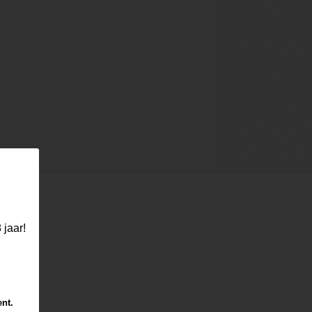
 jaar!
ent.