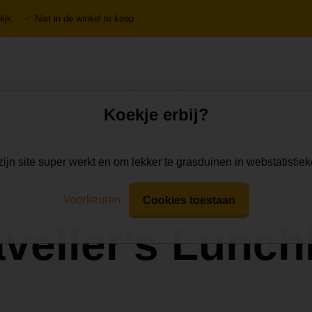
ijk
Niet in de winkel te koop
Koekje erbij?
zijn site super werkt en om lekker te grasduinen in webstatistie
Voorkeuren
Cookies toestaan
veller's Lunc