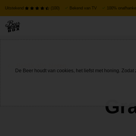
Uitstekend
(100)
Bekend van TV
100% onafhankel
Bekijk alle bieren
De Beer houdt van cookies, het liefst met honing. Zodat 
Gra