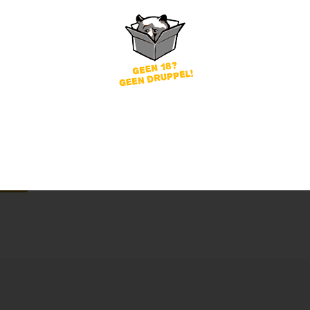
word
Wachtwoord vergeten?
of
nog geen account?
gin