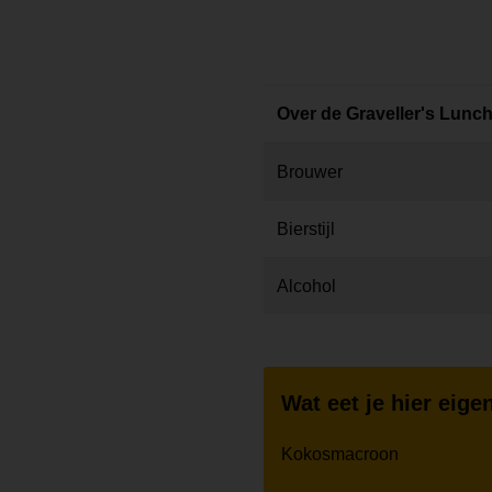
Over de Graveller's Lunc
Brouwer
Bierstijl
Alcohol
Wat eet je hier eigen
Kokosmacroon