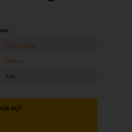
hbox
Dutch Bargain
Milkstout
5,5%
lijk bij?