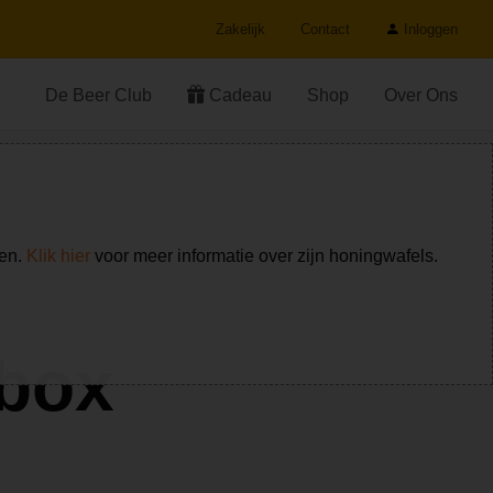
Zakelijk
Contact
Inloggen
De Beer Club
Cadeau
Shop
Over Ons
ken.
Klik hier
voor meer informatie over zijn honingwafels.
hbox