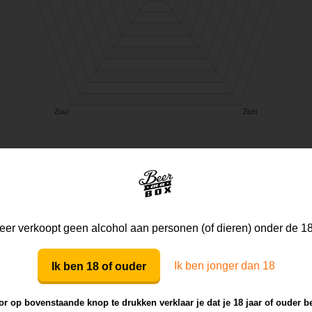
Mijn mening
Die van anderen
er verkoopt geen alcohol aan personen (of dieren) onder de 18
Ik ben jonger dan 18
Ik ben 18 of ouder
Mijn review bij dit bier
r op bovenstaande knop te drukken verklaar je dat je 18 jaar of ouder b