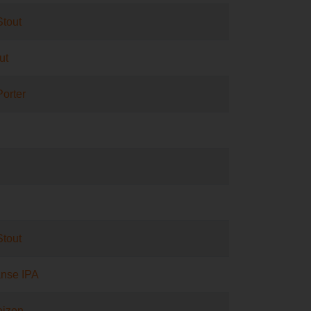
Stout
ut
Porter
Stout
nse IPA
eizen